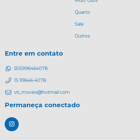
Multi Usos
Quarto
Sala
Outros
Entre em contato
5515996464078
15 99646-4078
vit_moveis@hotmail.com
Permaneça conectado