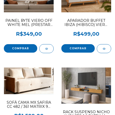
PAINEL BYTE VIERO OFF
APARADOR BUFFET
WHITE MEL (PRESTAR
IBIZA (HIBISCO) VIERO
ATENCAO NAS CORES)
MEL / OFF WHITE
R$349,00
R$499,00
SOFÁ CAMA MX SAFIRA
CC 482 / 361 MATRIX 90
DIAS DE GARANTIA
RACK SUSPENSO NICHO
BOUCLE BEGE ESCURO