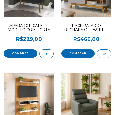
APARADOR CAFÉ 2 -
RACK PALADIO
MODELO COM PORTA
BECHARA OFF WHITE /
BECHARA PRETO FOSCO
CINAMOMO
(F.L) OFERTA
R$229,00
R$469,00