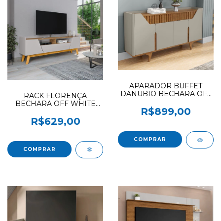
APARADOR BUFFET
DANUBIO BECHARA OFF
RACK FLORENÇA
WHITE / CINAMOMO
BECHARA OFF WHITE
(F.L) OFERTAO
R$899,00
CINAMOMO (S.F)
R$629,00