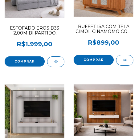
BUFFET ISA COM TELA
ESTOFADO EROS D33
CIMOL CINAMOMO COM
2,00M BI PARTIDO
TELA
ZINHAO SUEDE CINZA
R$899,00
(F.L) OFERTAO
R$1.999,00