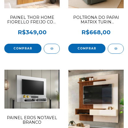
PAINEL THOR HOME
POLTRONA DO PAPAI
FIORELLO FREIJO COM
MATRIX TURIN
OFF WHITE
VELUDINHO CINZA COR
250 (F.L)
R$349,00
R$668,00
PAINEL EROS NOTAVEL
BRANCO