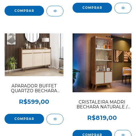
APARADOR BUFFET
QUARTZO BECHARA
CIANOMOMO / OFF
WHITE (MARCAÇÃO CIN
R$599,00
CRISTALEIRA MADRI
/OFF)
BECHARA NATURALE /
OFF WHITE
R$819,00