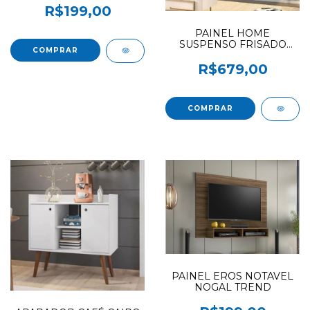
R$199,00
PAINEL HOME
SUSPENSO FRISADO
TITO DJ MOVEIS OFF
WHITE / FREIJO
R$679,00
PAINEL EROS NOTAVEL
NOGAL TREND