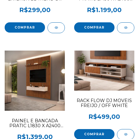
1.36 A 1.60 DJ MOVEIS
DJ MOVEIS FREIJO / OFF
FREIJO / OFF WHITE
WHITE
R$299,00
R$1.199,00
RACK FLOW DJ MOVEIS
FREIJO / OFF WHITE
R$499,00
PAINEL E BANCADA
PRATIC L1830 X A2400
DJ MOVEIS FREIJO / OFF
WHITE
R$1.399,00