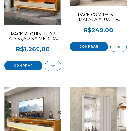
RACK COM PAINEL
MALAGA ATUALLE
ACACIA / 3D REFLECTA +
REFLECTA
R$249,00
RACK REQUINTE 172
(ATENÇAO NA MEDIDA)
COM LED E COM PÉS
GELIUS NATURALE / OFF
R$1.269,00
WHITE