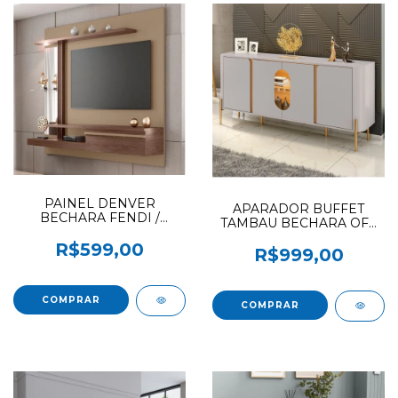
PAINEL DENVER
APARADOR BUFFET
BECHARA FENDI /
TAMBAU BECHARA OFF
CARVALHO (S.F) (F.L)
WHITE / CINAMOMO
R$599,00
(F.L) OFERTAO
R$999,00