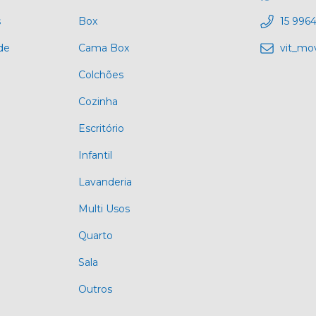
s
Box
15 996
de
Cama Box
vit_mo
Colchões
Cozinha
Escritório
Infantil
Lavanderia
Multi Usos
Quarto
Sala
Outros