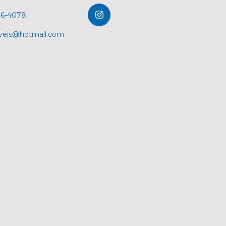
46-4078
veis@hotmail.com