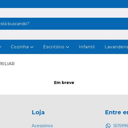
Cozinha
Escritório
Infantil
Lavanderi
XILIAR
Em breve
Loja
Entre 
Acessórios
551599