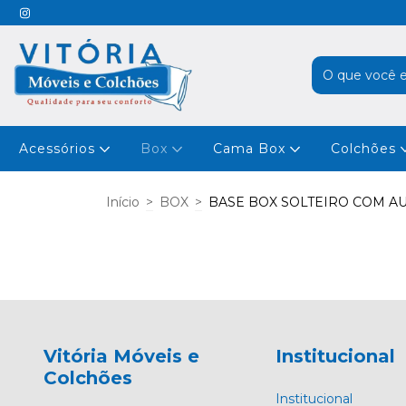
Acessórios
Box
Cama Box
Colchões
Início
>
BOX
>
BASE BOX SOLTEIRO COM AU
Vitória Móveis e
Institucional
Colchões
Institucional