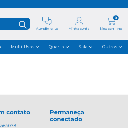
0
Atendimento
Minha conta
Meu carrinho
a
Multi Usos
Quarto
Sala
Outros
em contato
Permaneça
conectado
6464078