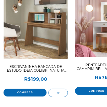
PENTEADEI
ESCRIVANINHA BANCADA DE
CAMARIM BELLA
ESTUDO IDEIA COLIBRI NATURA
COD
REAL / OFF WHITE OFERTAO
R$78
R$199,00